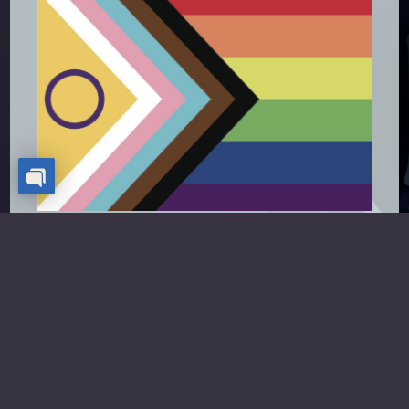
Open chaty
Holy Grief Art
steht im Bündnis mit der
LGBTIQA+
Bewegung
und bietet Dir einen Safe Space, in dem Du
Dich sicher fühlen darfst.
KONTAKT
IMPRESSUM
DATENSCHUTZERKLÄRUNG
© 2020 - HOLY NAIL WEBDESIGN
|
TRAUERTATTOOS
|