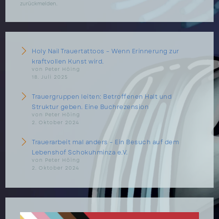
zurückmelden.
Holy Nail Trauertattoos – Wenn Erinnerung zur
kraftvollen Kunst wird.
von Peter Höing
18. Juli 2025
Trauergruppen leiten: Betroffenen Halt und
Struktur geben. Eine Buchrezension
von Peter Höing
2. Oktober 2024
Trauerarbeit mal anders – Ein Besuch auf dem
Lebenshof Schokuhminza e.V.
von Peter Höing
2. Oktober 2024