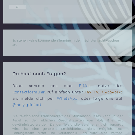
31
Es stehen keine kommenden Termine in den nächsten acht Wochen
an.
Du hast noch Fragen?
Dann schreib uns eine
E-Mail
, nutze das
Kontaktformular
, ruf einfach unter
+49 176 / 43643173
an, melde dich per
WhatsApp
, oder folge uns auf
@holy.grief.art
Die telefonische Erreichbarkeit des Mobilanschlusses kann in der
Regel zu den üblichen Geschäftszeiten von Holy Grief Art
gewährleistet werden. Da der Telefondienst ehrenamtlich versorgt
wird, ist eine generelle Erreichbarkeit nicht möglich. Das
Leitungsteam bittet um Verständnis und wird sich zeitnah